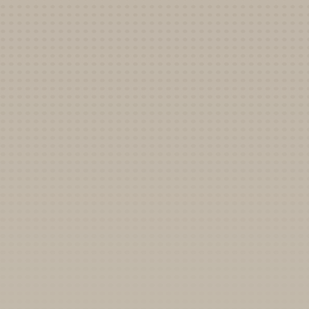
HARML BAUSTOFFWERK
KOMPETENZ AM BAU SEIT ÜBER 70
JAHREN
Das Baustoffwerk HARML blickt stolz auf über
sieben Jahrzehnte Erfahrung in der Branche
zurück und hat sich auf eine umfassende Produkt-
und Servicepalette rund um den Rohbau
spezialisiert.
Ob für private oder gewerbliche Bauprojekte – wir
beliefern euch zuverlässig und vorausschauend
mit sämtlichen Baustoffen, die für den Rohbau
erforderlich sind. Unser Engagement für
Kundenzufriedenheit zeigt sich nicht nur in der
erstklassigen Qualität unserer Produkte, sondern
auch in unserem unschlagbaren, persönlichen